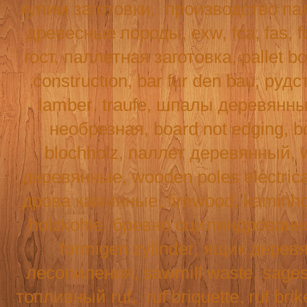
купим заготовки,
производство па
древесные породы, exw, fca, fas,
f
гост, паллетная заготовка, pallet b
construction
,
bar
fur
den
bau
, рудс
lamber
,
traufe
, шпалы деревянн
необрезная,
board
not
edging
,
b
blochholz
, паллет деревянный,
деревянные,
wooden
poles
electric
дрова каминные,
firewood
,
kaminho
holzkohle
, бревно оцилиндрованн
formigen
zylinder
, ящик дерев
лесопиления,
sawmill
waste
,
sage
топливный
ruf
,
ruf
briquette
, ruf br