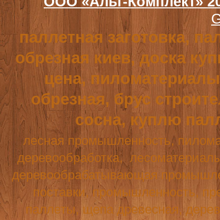
ООО «Альт-Комплект» 2
G
паллетная заготовка, па
обрезная киев, доска куп
цена, пиломатериалы,
обрезная, брус строит
сосна, куплю пал
лесная промышленность, пилома
деревообработка,
лесоматериалы
деревообрабатывающая промышле
поставки, промышленность, пре
паллеты, щепа древесная, дерев