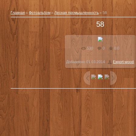
Главная
»
Фотоальбом
»
Лесная промышленность
» 58
58
530
0
0.0
Добавлено
01.03.2014
Export-wood