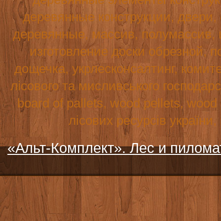
деревянные конструкции, двери,
деревянные, массив, полумассив, 
изготовление доски обрезной, по
дощечка, укрлесконсалтинг, комите
лісового та мисливського господар
board
of
pallets
,
wood
pellets
,
wood
лісових ресурсів україни
«Альт-Комплект». Лес и пилом