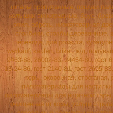
шпалы пропитанные, продам палл
колышки виноградные, брус, бревн
опил, обрезь, низкотоварная древ
столбики, столбы деревянные, 
перевода, для розжига, кубатур
werkauf
,
kaufen
,
briket
, ж/д, полува
9463-88, 26002-83, 24454-80, гост 6
13-24-86, гост 2140-81, гост 2695-8
коры, окоренная, строганая, 
пиломатериалы для настилки п
пиломатериалы для ящичной тары, т
очищенная от коры, услуги строг
деревянные элементы конструк