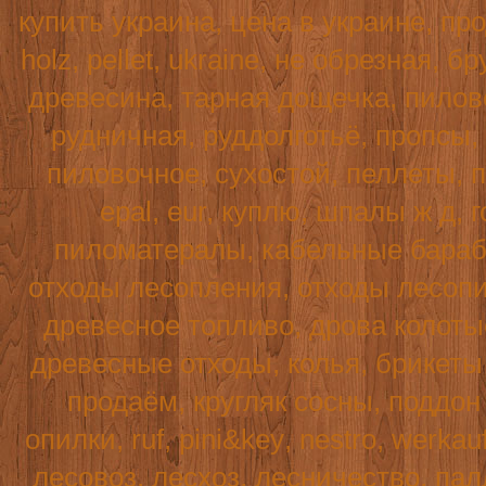
купить украина, цена в украине, пр
holz
,
pellet
,
ukraine
, не обрезная, б
древесина, тарная дощечка, пилово
рудничная, руддолготьё, пропсы,
пиловочное, сухостой, пеллеты, п
epal, eur, куплю, шпалы ж д, г
пиломатералы, кабельные бараба
отходы лесопления, отходы лесопи
древесное топливо, дрова колотые
древесные отходы, колья, брикеты 
продаём, кругляк сосны, поддо
опилки,
ruf
,
pini
&
key
,
nestro
,
werkau
лесовоз, лесхоз, лесничество, пал