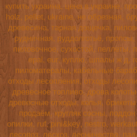
купить украина, цена в украине, пр
holz
,
pellet
,
ukraine
, не обрезная, б
древесина, тарная дощечка, пилово
рудничная, руддолготьё, пропсы,
пиловочное, сухостой, пеллеты, п
epal, eur, куплю, шпалы ж д, г
пиломатералы, кабельные бараба
отходы лесопления, отходы лесопи
древесное топливо, дрова колотые
древесные отходы, колья, брикеты 
продаём, кругляк сосны, поддо
опилки,
ruf
,
pini
&
key
,
nestro
,
werkau
лесовоз, лесхоз, лесничество, пал