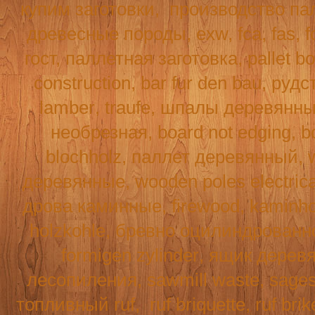
купим заготовки,
производство па
древесные породы, exw, fca, fas,
f
гост, паллетная заготовка, pallet b
construction
,
bar
fur
den
bau
, рудс
lamber
,
traufe
, шпалы деревянн
необрезная,
board
not
edging
,
b
blochholz
, паллет деревянный,
деревянные,
wooden
poles
electric
дрова каминные,
firewood
,
kaminho
holzkohle
, бревно оцилиндрованн
formigen
zylinder
, ящик дерев
лесопиления,
sawmill
waste
,
sage
топливный
ruf
,
ruf
briquette
, ruf br