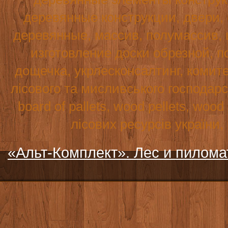
деревянные конструкции, двери,
деревянные, массив, полумассив, 
изготовление доски обрезной, по
дощечка, укрлесконсалтинг, комите
лісового та мисливського господар
board
of
pallets
,
wood
pellets
,
wood
лісових ресурсів україни
«Альт-Комплект». Лес и пилом