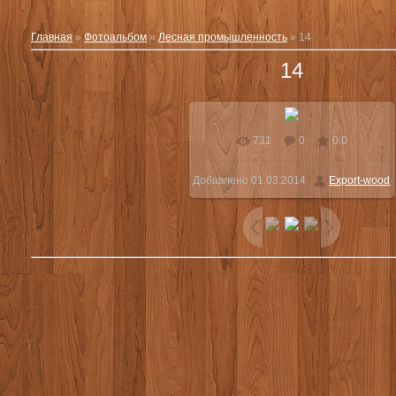
Главная
»
Фотоальбом
»
Лесная промышленность
» 14
14
731
0
0.0
Добавлено
01.03.2014
Export-wood