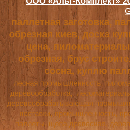
ООО «Альт-Комплект» 2
G
паллетная заготовка, па
обрезная киев, доска куп
цена, пиломатериалы,
обрезная, брус строит
сосна, куплю пал
лесная промышленность, пилома
деревообработка,
лесоматериалы
деревообрабатывающая промышле
поставки, промышленность, пре
паллеты, щепа древесная, дерев