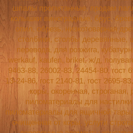
шпалы пропитанные, продам палл
колышки виноградные, брус, бревн
опил, обрезь, низкотоварная древ
столбики, столбы деревянные, 
перевода, для розжига, кубатур
werkauf
,
kaufen
,
briket
, ж/д, полува
9463-88, 26002-83, 24454-80, гост 6
13-24-86, гост 2140-81, гост 2695-8
коры, окоренная, строганая, 
пиломатериалы для настилки п
пиломатериалы для ящичной тары, т
очищенная от коры, услуги строг
деревянные элементы конструк