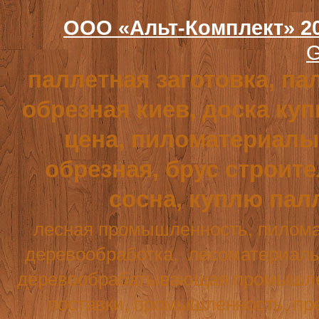
ООО «Альт-Комплект» 2
G
паллетная заготовка, па
обрезная киев, доска куп
цена, пиломатериалы,
обрезная, брус строит
сосна, куплю пал
лесная промышленность, пилома
деревообработка,
лесоматериалы
деревообрабатывающая промышле
поставки, промышленность, пре