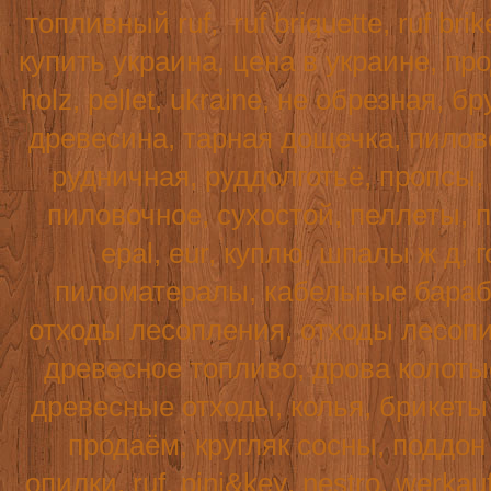
топливный
ruf
,
ruf
briquette
, ruf br
купить украина, цена в украине, пр
holz
,
pellet
,
ukraine
, не обрезная, б
древесина, тарная дощечка, пилово
рудничная, руддолготьё, пропсы,
пиловочное, сухостой, пеллеты, п
epal, eur, куплю, шпалы ж д, г
пиломатералы, кабельные бараба
отходы лесопления, отходы лесопи
древесное топливо, дрова колотые
древесные отходы, колья, брикеты 
продаём, кругляк сосны, поддо
опилки,
ruf
,
pini
&
key
,
nestro
,
werkau