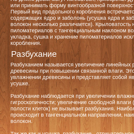
или принимать форму винтообразной поверхност
Первый вид продольного коробления встречаетс
содержащих ядро и заболонь (усушка ядра и за
волокон несколько различается). Крыловатость 
пиломатериалов с тангенциальным наклоном во
укладка, сушка и хранение пиломатериалов иск
коробления.
Разбухание
Разбуханием называется увеличение линейных 
древесины при повышении связанной влаги. Это
увлажнении древесины и представляет собой я
усушке.
Разбухание наблюдается при увеличении влажн
гигроскопичности; увеличение свободной влаги
полости клеток) не вызывает разбухания. Наиб
происходит в тангенциальном направлении, наи
волокон.
Так же как и усушка, разбухание - отрицательно