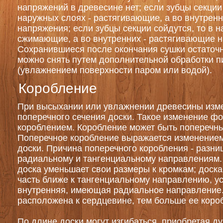
напряжений в древесине нет; если зубцы секции 
наружных слоях - растягивающие, а во внутрен
напряжения; если зубцы секции сойдутся, то в 
сжимающие, а во внутренних - растягивающие 
Сохранившиеся после окончания сушки остаточ
можно снять путем дополнительной обработки 
(увлажнением поверхности паром или водой).
Коробление
При высыхании или увлажнении древесины изм
поперечного сечения доски. Такое изменение ф
короблением. Коробление может быть поперечн
Поперечное коробление выражается изменение
доски. Причина поперечного коробления - разни
радиальному и тангенциальному направлениям
доска уменьшает свои размеры к кромкам; доска
часть ближе к тангенциальному направлению, у
внутренняя, имеющая радиальное направление.
расположена к сердцевине, тем больше ее коро
По длине доски могут изгибаться, приобретая д