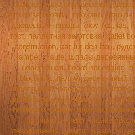
паллеты, щепа древесная, дерев
купим заготовки,
производство па
древесные породы, exw, fca, fas,
f
гост, паллетная заготовка, pallet b
construction
,
bar
fur
den
bau
, рудс
lamber
,
traufe
, шпалы деревянн
необрезная,
board
not
edging
,
b
blochholz
, паллет деревянный,
деревянные,
wooden
poles
electric
дрова каминные,
firewood
,
kaminho
holzkohle
, бревно оцилиндрованн
formigen
zylinder
, ящик дерев
лесопиления,
sawmill
waste
,
sage