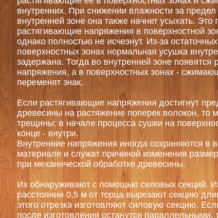
растягивающие ее в поверхностных зонах и сж
внутренних. При снижении влажности за предел 
внутренней зоне она также начнет усыхать. Это п
растягивающие напряжения в поверхностной зо
однако полностью не исчезнут. Из-за остаточны
поверхностных зонах нормальная усушка внутре
задержана. Тогда во внутренней зоне появятся
напряжения, а в поверхностных зонах - сжимающ
переменят знак.
Если растягивающие напряжения достигнут пре
древесины на растяжение поперек волокон, то м
трещины: в начале процесса сушки на поверхнос
конце - внутри.
Внутренние напряжения иногда сохраняются в 
материале и служат причиной изменения разме
при механической обработке древесины.
Их обнаруживают с помощью силовых секций. Из
расстоянии 0,5 м от торца вырезают секцию дли
этого отрезка изготовляют силовую секцию. Есл
после изготовления останутся параллельными, 