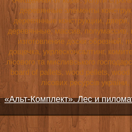
очищенная от коры, услуги строг
деревянные элементы конструк
деревянные конструкции, двери,
деревянные, массив, полумассив, 
изготовление доски обрезной, по
дощечка, укрлесконсалтинг, комите
лісового та мисливського господар
board
of
pallets
,
wood
pellets
,
wood
лісових ресурсів україни
«Альт-Комплект». Лес и пилом