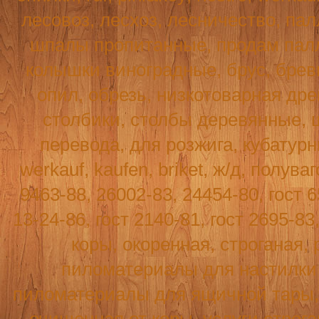
лесовоз, лесхоз, лесничество, пал
шпалы пропитанные, продам палл
колышки виноградные, брус, бревн
опил, обрезь, низкотоварная древ
столбики, столбы деревянные, 
перевода, для розжига, кубатур
werkauf
,
kaufen
,
briket
, ж/д, полува
9463-88, 26002-83, 24454-80, гост 6
13-24-86, гост 2140-81, гост 2695-8
коры, окоренная, строганая, 
пиломатериалы для настилки п
пиломатериалы для ящичной тары, т