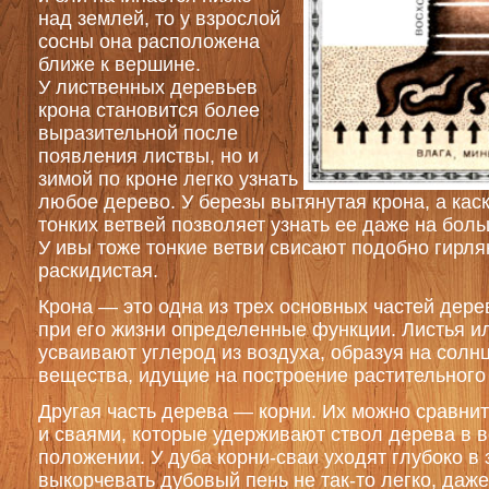
над землей, то у взрослой
сосны она расположена
ближе к вершине.
У лиственных деревьев
крона становится более
выразительной после
появления листвы, но и
зимой по кроне легко узнать
любое дерево. У березы вытянутая крона, а ка
тонких ветвей позволяет узнать ее даже на бол
У ивы тоже тонкие ветви свисают подобно гирля
раскидистая.
Крона — это одна из трех основных частей дер
при его жизни определенные функции. Листья и
усваивают углерод из воздуха, образуя на солн
вещества, идущие на построение растительного
Другая часть дерева — корни. Их можно сравни
и сваями, которые удерживают ствол дерева в 
положении. У дуба корни-сваи уходят глубоко в
выкорчевать дубовый пень не так-то легко, даже