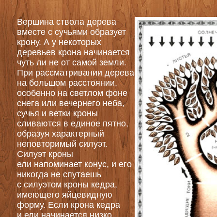
Вершина ствола дерева
вместе с сучьями образует
крону. А у некоторых
деревьев крона начинается
чуть ли не от самой земли.
При рассматривании дерева
на большом расстоянии,
особенно на светлом фоне
снега или вечернего неба,
сучья и ветки кроны
сливаются в единое пятно,
образуя характерный
неповторимый силуэт.
Силуэт кроны
ели напоминает конус, и его
никогда не спутаешь
с силуэтом кроны кедра,
имеющего яйцевидную
форму. Если крона кедра
и ели начинается низко