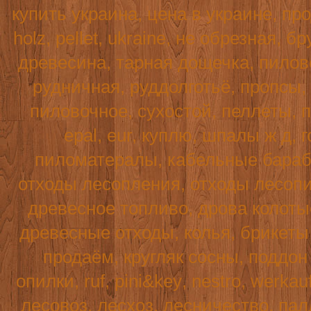
купить украина, цена в украине, пр
holz
,
pellet
,
ukraine
, не обрезная, б
древесина, тарная дощечка, пилово
рудничная, руддолготьё, пропсы,
пиловочное, сухостой, пеллеты, п
epal, eur, куплю, шпалы ж д, г
пиломатералы, кабельные бараба
отходы лесопления, отходы лесопи
древесное топливо, дрова колотые
древесные отходы, колья, брикеты 
продаём, кругляк сосны, поддо
опилки,
ruf
,
pini
&
key
,
nestro
,
werkau
лесовоз, лесхоз, лесничество, пал