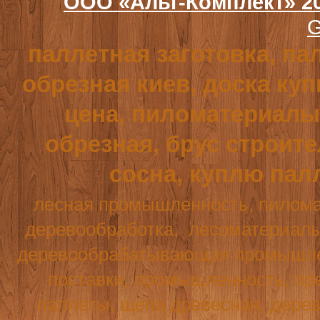
ООО «Альт-Комплект» 2
G
паллетная заготовка, па
обрезная киев, доска куп
цена, пиломатериалы,
обрезная, брус строит
сосна, куплю пал
лесная промышленность, пилома
деревообработка,
лесоматериалы
деревообрабатывающая промышле
поставки, промышленность, пре
паллеты, щепа древесная, дерев