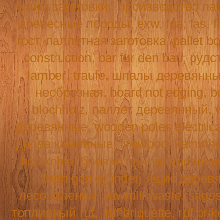
купим заготовки,
производство па
древесные породы, exw, fca, fas,
f
гост, паллетная заготовка, pallet b
construction
,
bar
fur
den
bau
, рудс
lamber
,
traufe
, шпалы деревянн
необрезная,
board
not
edging
,
b
blochholz
, паллет деревянный,
деревянные,
wooden
poles
electric
дрова каминные,
firewood
,
kaminho
holzkohle
, бревно оцилиндрованн
formigen
zylinder
, ящик дерев
лесопиления,
sawmill
waste
,
sage
топливный
ruf
,
ruf
briquette
, ruf br