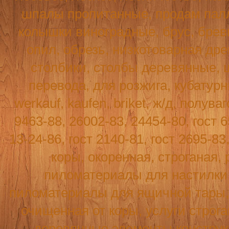
шпалы пропитанные, продам палл
колышки виноградные, брус, бревн
опил, обрезь, низкотоварная древ
столбики, столбы деревянные, 
перевода, для розжига, кубатур
werkauf
,
kaufen
,
briket
, ж/д, полува
9463-88, 26002-83, 24454-80, гост 6
13-24-86, гост 2140-81, гост 2695-8
коры, окоренная, строганая, 
пиломатериалы для настилки п
пиломатериалы для ящичной тары, т
очищенная от коры, услуги строг
деревянные элементы конструк