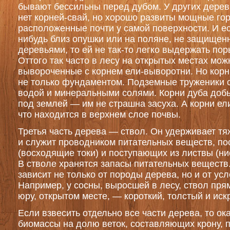
бывают бессильны перед дубом. У других деревье
нет корней-свай, но хорошо развиты мощные го
расположенные почти у самой поверхности. И ес
нибудь близ опушки или на поляне, не защищен
деревьями, то ей не так-то легко выдержать пор
Оттого так часто в лесу на открытых местах мож
вывороченные с корнем ели-выворотни. Но корн
не только фундаментом. Подземные труженики 
водой и минеральными солями. Корни дуба доб
под землей — им не страшна засуха. А корни ели
что находится в верхнем слое почвы.
Третья часть дерева — ствол. Он удерживает т
и служит проводником питательных веществ, по
(восходящие токи) и поступающих из листвы (ни
В стволе хранятся запасы питательных веществ
зависит не только от породы дерева, но и от ус
Например, у сосны, выросшей в лесу, ствол пря
юру, открытом месте, — короткий, толстый и ис
Если взвесить отдельно все части дерева, то ок
биомассы на долю веток, составляющих крону, 