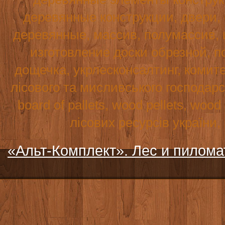
деревянные конструкции, двери,
деревянные, массив, полумассив, 
изготовление доски обрезной, по
дощечка, укрлесконсалтинг, комите
лісового та мисливського господар
board
of
pallets
,
wood
pellets
,
wood
лісових ресурсів україни
«Альт-Комплект». Лес и пилом