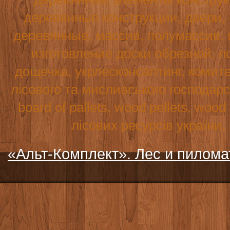
деревянные конструкции, двери,
деревянные, массив, полумассив, 
изготовление доски обрезной, по
дощечка, укрлесконсалтинг, комите
лісового та мисливського господар
board
of
pallets
,
wood
pellets
,
wood
лісових ресурсів україни
«Альт-Комплект». Лес и пилом