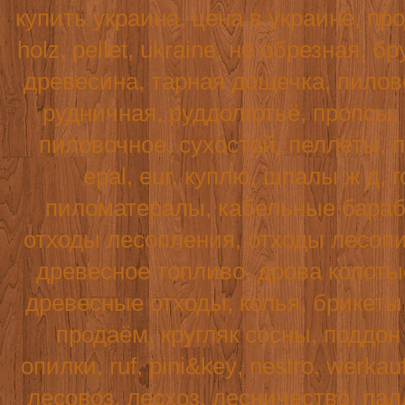
купить украина, цена в украине, пр
holz
,
pellet
,
ukraine
, не обрезная, б
древесина, тарная дощечка, пилово
рудничная, руддолготьё, пропсы,
пиловочное, сухостой, пеллеты, п
epal, eur, куплю, шпалы ж д, г
пиломатералы, кабельные бараба
отходы лесопления, отходы лесопи
древесное топливо, дрова колотые
древесные отходы, колья, брикеты 
продаём, кругляк сосны, поддо
опилки,
ruf
,
pini
&
key
,
nestro
,
werkau
лесовоз, лесхоз, лесничество, пал