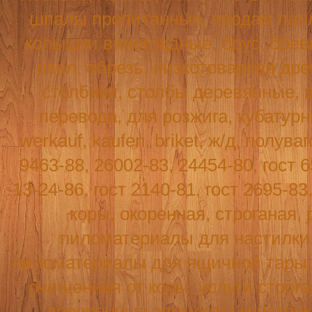
шпалы пропитанные, продам палл
колышки виноградные, брус, бревн
опил, обрезь, низкотоварная древ
столбики, столбы деревянные, 
перевода, для розжига, кубатур
werkauf
,
kaufen
,
briket
, ж/д, полува
9463-88, 26002-83, 24454-80, гост 6
13-24-86, гост 2140-81, гост 2695-8
коры, окоренная, строганая, 
пиломатериалы для настилки п
пиломатериалы для ящичной тары, т
очищенная от коры, услуги строг
деревянные элементы конструк