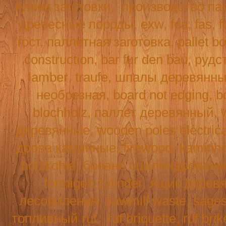
купим заготовки,
производство па
древесные породы, exw, fca, fas,
f
гост, паллетная заготовка, pallet b
construction
,
bar
fur
den
bau
, рудс
lamber
,
traufe
, шпалы деревянн
необрезная,
board
not
edging
,
b
blochholz
, паллет деревянный,
деревянные,
wooden
poles
electric
дрова каминные,
firewood
,
kaminho
holzkohle
, бревно оцилиндрованн
formigen
zylinder
, ящик дерев
лесопиления,
sawmill
waste
,
sage
топливный
ruf
,
ruf
briquette
, ruf br