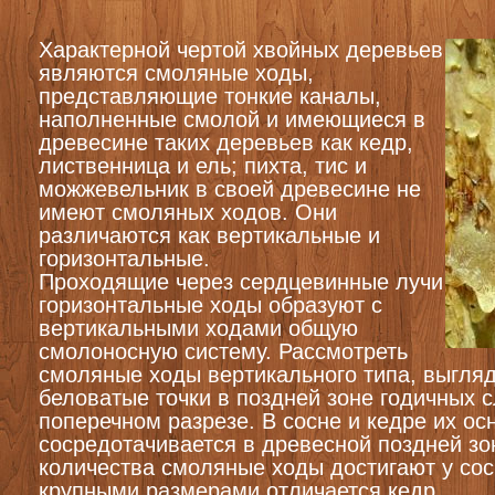
Характерной чертой хвойных деревьев
являются смоляные ходы,
представляющие тонкие каналы,
наполненные смолой и имеющиеся в
древесине таких деревьев как кедр,
лиственница и ель; пихта, тис и
можжевельник в своей древесине не
имеют смоляных ходов. Они
различаются как вертикальные и
горизонтальные.
Проходящие через сердцевинные лучи
горизонтальные ходы образуют с
вертикальными ходами общую
смолоносную систему. Рассмотреть
смоляные ходы вертикального типа, выгля
беловатые точки в поздней зоне годичных 
поперечном разрезе. В сосне и кедре их ос
сосредотачивается в древесной поздней з
количества смоляные ходы достигают у со
крупными размерами отличается кедр.