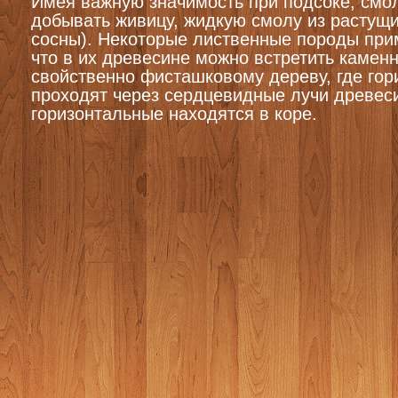
Имея важную значимость при подсоке, смо
добывать живицу, жидкую смолу из растущи
сосны). Некоторые лиственные породы при
что в их древесине можно встретить камен
свойственно фисташковому дереву, где го
проходят через сердцевидные лучи древес
горизонтальные находятся в коре.