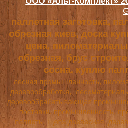
ООО «Альт-Комплект» 2
G
паллетная заготовка, па
обрезная киев, доска куп
цена, пиломатериалы,
обрезная, брус строит
сосна, куплю пал
лесная промышленность, пилома
деревообработка,
лесоматериалы
деревообрабатывающая промышле
поставки, промышленность, пре
паллеты, щепа древесная, дерев