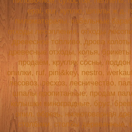
пиловочное, сухостой, пеллеты, п
epal, eur, куплю, шпалы ж д, г
пиломатералы, кабельные бараба
отходы лесопления, отходы лесопи
древесное топливо, дрова колотые
древесные отходы, колья, брикеты 
продаём, кругляк сосны, поддо
опилки,
ruf
,
pini
&
key
,
nestro
,
werkau
лесовоз, лесхоз, лесничество, пал
шпалы пропитанные, продам палл
колышки виноградные, брус, бревн
опил, обрезь, низкотоварная древ
столбики, столбы деревянные, 