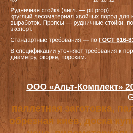
4,0
18
20
22
Рудничная стойка (англ. — pit prop)
круглый лесоматериал хвойных пород для 
выработок. Пропсы — рудничные стойки, п
экспорт.
Стандартные требования — по
ГОСТ 616-8
В спецификации уточняют требования к пор
диаметру, окорке, порокам.
ООО «Альт-Комплект» 2
G
паллетная заготовка, па
обрезная киев, доска куп