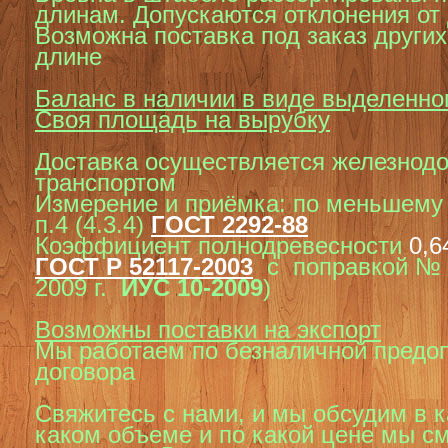
длинам.
Допускаются отклонения от
Возможна поставка под заказ других
длине
Баланс в наличии в виде выделенно
Своя площадь на вырубку
Доставка осуществляется железнод
транспортом
Измерение и приёмка: по меньшему 
п.4 (4.3.4)
ГОСТ 2292-88
Коэффициент полнодревесности
0,6
ГОСТ Р 52117-2003
с поправкой № 1
2009 г.
ИУС 10-2009
)
Возможны поставки на экспорт
Мы работаем по безналичной предоп
договора
Свяжитесь с нами, и мы обсудим в к
каком объеме и по какой цене мы с