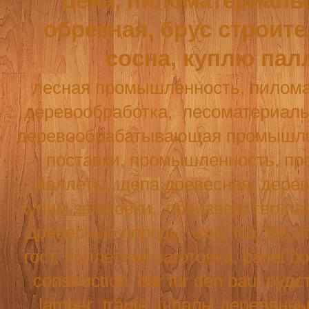
цена, пиломатериалы,
обрезная, брус строит
сосна, куплю пал
лесная промышленность, пилома
деревообработка,
лесоматериалы
деревообрабатывающая промышле
поставки, промышленность, пре
паллеты, щепа древесная, дерев
купим заготовки,
производство па
древесные породы, exw, fca, fas,
f
гост, паллетная заготовка, pallet b
construction
,
bar
fur
den
bau
, рудс
lamber
,
traufe
, шпалы деревянн