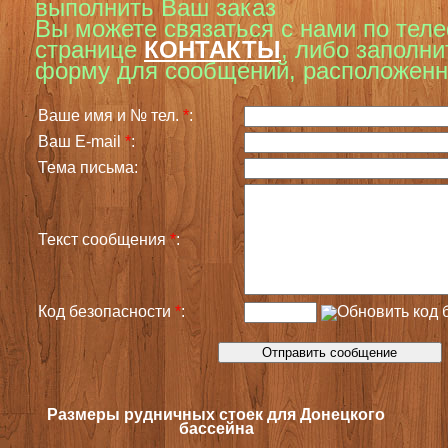
выполнить Ваш заказ
Вы можете связаться с нами по тел
странице
КОНТАКТЫ
,
либо заполни
форму для сообщений, расположенн
Ваше имя и № тел.
*
:
Ваш E-mail
*
:
Тема письма:
Текст сообщения
*
:
Код безопасности
*
:
Размеры рудничных стоек для Донецкого
бассейна