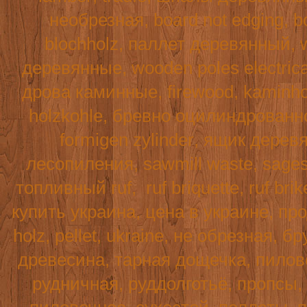
необрезная,
board
not
edging
,
b
blochholz
, паллет деревянный,
деревянные,
wooden
poles
electric
дрова каминные,
firewood
,
kaminho
holzkohle
, бревно оцилиндрованн
formigen
zylinder
, ящик дерев
лесопиления,
sawmill
waste
,
sage
топливный
ruf
,
ruf
briquette
, ruf br
купить украина, цена в украине, пр
holz
,
pellet
,
ukraine
, не обрезная, б
древесина, тарная дощечка, пилово
рудничная, руддолготьё, пропсы,