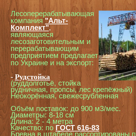
Л
есоперерабатывающая
компания
"Альт-
Комплект"
,
являющаяся
лесозаготовительным и
перерабатывающим
предприятием предлагает
по Украине и на экспорт:
-
Рудстойка
(руддолготьё, стойка
рудничная, пропсы, лес крепёжный)
Неокорённая, свежесрубленная
Объём поставок: до 900 м3/мес.
Диаметры: 8-18 см
Длина: 2 - 4 метра
Качество: по
ГОСТ 616-83
Бревна в штабеле рассортированы п