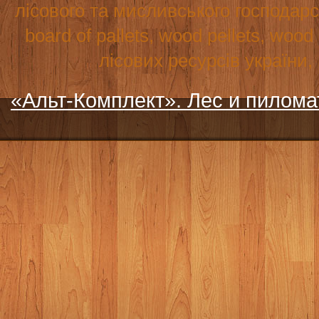
лісового та мисливського господар
board
of
pallets
,
wood
pellets
,
wood
лісових ресурсів україни
«Альт-Комплект». Лес и пилом