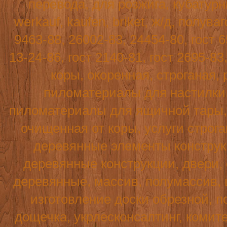
перевода, для розжига, кубатур
werkauf
,
kaufen
,
briket
, ж/д, полува
9463-88, 26002-83, 24454-80, гост 6
13-24-86, гост 2140-81, гост 2695-8
коры, окоренная, строганая, 
пиломатериалы для настилки п
пиломатериалы для ящичной тары, т
очищенная от коры, услуги строг
деревянные элементы конструк
деревянные конструкции, двери,
деревянные, массив, полумассив, 
изготовление доски обрезной, по
дощечка, укрлесконсалтинг, комите