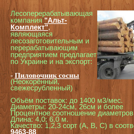
Л
есоперерабатывающая
компания
"Альт-
Комплект"
,
являющаяся
лесозаготовительным и
перерабатывающим
предприятием предлагает
по Украине и на экспорт:
-
Пиловочник сосны
(Неокорённый,
свежесрубленный)
Объём поставок: до 1400 м3/мес.
Диаметры: 20-24см, 26см и более
Процентное соотношение диаметров:
Длина: 4,0; 6,0 м.
Качество: 1,2,3 сорт (А, В, С) в соот
9463-88