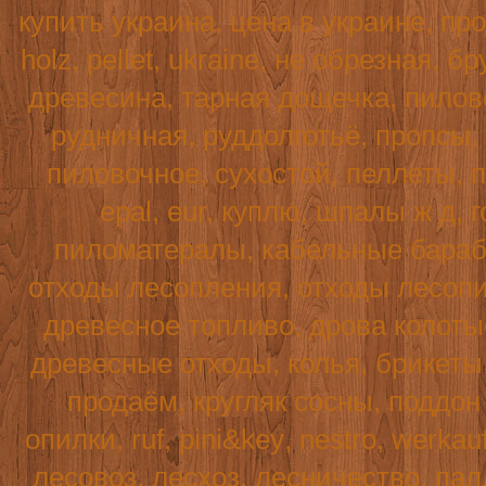
купить украина, цена в украине, пр
holz
,
pellet
,
ukraine
, не обрезная, б
древесина, тарная дощечка, пилово
рудничная, руддолготьё, пропсы,
пиловочное, сухостой, пеллеты, п
epal, eur, куплю, шпалы ж д, г
пиломатералы, кабельные бараба
отходы лесопления, отходы лесопи
древесное топливо, дрова колотые
древесные отходы, колья, брикеты 
продаём, кругляк сосны, поддо
опилки,
ruf
,
pini
&
key
,
nestro
,
werkau
лесовоз, лесхоз, лесничество, пал