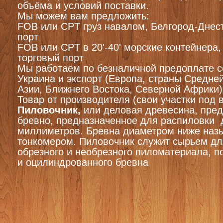
объёма и условий поставки.
Мы можем вам предложить:
FOB или CPT груз навалом, Белгород-Днес
порт
FOB или CPT в 20'-40' морские контейнера
торговый порт
Мы работаем по безналичной предоплате со
Украина и экспорт (Европа, страны Средне
Азии, Ближнего Востока, Северной Африки)
Товар от производителя (свои участки под 
Пиловочник,
или деловая древесина, пред
бревно, предназначенное для распиловки 
миллиметров. Бревна диаметром ниже наз
тонкомером. Пиловочник служит сырьем дл
обрезного и необрезного пиломатериала, п
и оцилиндрованного бревна