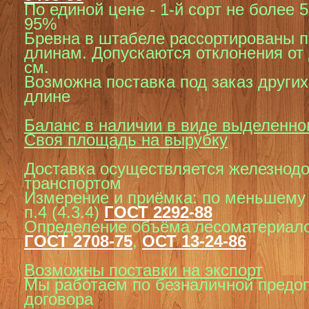
По единой цене - 1-й сорт не более 5%
95%
Бревна в штабеле рассортированы п
длинам.
Допускаются отклонения от
см.
Возможна поставка под заказ других
длине
Баланс в наличии в виде выделенно
Своя площадь на вырубку
Доставка осуществляется железнод
транспортом
Измерение и приёмка: по меньшему 
п.4 (4.3.4)
ГОСТ 2292-88
Определение объёма лесоматериало
ГОСТ 2708-75
,
ОСТ 13-24-86
Возможны поставки на экспорт
Мы работаем по безналичной предоп
договора