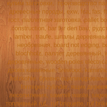
купим заготовки,
производство па
древесные породы, exw, fca, fas,
f
гост, паллетная заготовка, pallet b
construction
,
bar
fur
den
bau
, рудс
lamber
,
traufe
, шпалы деревянн
необрезная,
board
not
edging
,
b
blochholz
, паллет деревянный,
деревянные,
wooden
poles
electric
дрова каминные,
firewood
,
kaminho
holzkohle
, бревно оцилиндрованн
formigen
zylinder
, ящик дерев
лесопиления,
sawmill
waste
,
sage
топливный
ruf
,
ruf
briquette
, ruf br