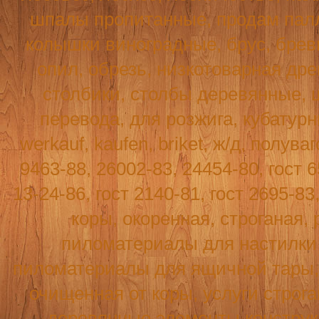
шпалы пропитанные, продам палл
колышки виноградные, брус, бревн
опил, обрезь, низкотоварная древ
столбики, столбы деревянные, 
перевода, для розжига, кубатур
werkauf
,
kaufen
,
briket
, ж/д, полува
9463-88, 26002-83, 24454-80, гост 6
13-24-86, гост 2140-81, гост 2695-8
коры, окоренная, строганая, 
пиломатериалы для настилки п
пиломатериалы для ящичной тары, т
очищенная от коры, услуги строг
деревянные элементы конструк