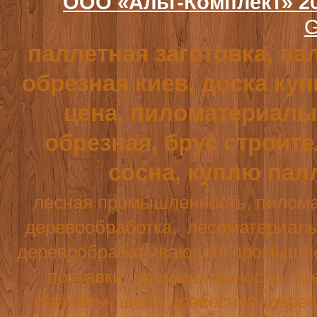
ООО «Альт-Комплект» 2
G
паллетная заготовка, па
обрезная киев, доска куп
цена, пиломатериалы,
обрезная, брус строит
сосна, куплю пал
лесная промышленность, пилома
деревообработка,
лесоматериалы
деревообрабатывающая промышле
поставки, промышленность, пре
паллеты, щепа древесная, дерев