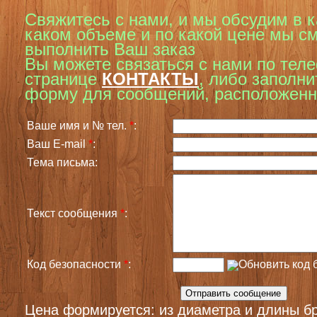
Свяжитесь с нами, и мы обсудим в к
каком объеме и по какой цене мы с
выполнить Ваш заказ
Вы можете связаться с нами по тел
странице
КОНТАКТЫ
,
либо заполни
форму для сообщений, расположенн
Ваше имя и № тел.
*
:
Ваш E-mail
*
:
Тема письма:
Текст сообщения
*
:
Код безопасности
*
:
Цена формируется: из диаметра и длины бр