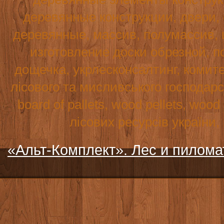
деревянные конструкции, двери,
деревянные, массив, полумассив, 
изготовление доски обрезной, по
дощечка, укрлесконсалтинг, комите
лісового та мисливського господар
board
of
pallets
,
wood
pellets
,
wood
лісових ресурсів україни
«Альт-Комплект». Лес и пилом