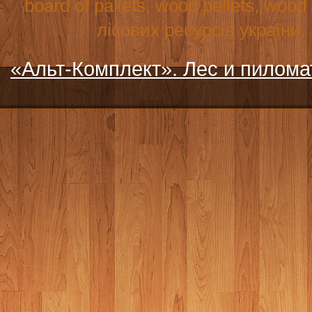
board
of
pallets
,
wood
pellets
,
wood
лісових ресурсів україни
«Альт-Комплект». Лес и пилом