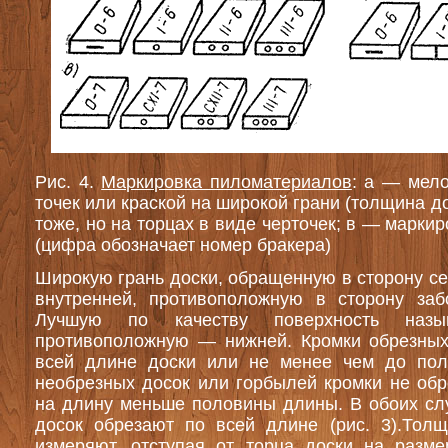
Рис. 4.
Маркировка пиломатериалов
: а — мело
точек или краской на широкой грани (толщина д
тоже, но на торцах в виде черточек; в — марк
(цифра обозначает номер бракера)
Широкую грань доски, обращенную в сторону с
внутренней, противоположную в сторону за
Лучшую по качеству поверхность назы
противоположную — нижней. Кромки обрезных
всей длине доски или не менее чем до по
необрезных досок или горбылей кромки не об
на длину меньше половины длины. В обоих сл
досок обрезают по всей длине (рис. 3).Толщ
измеряют, отступая от торца доски на разм