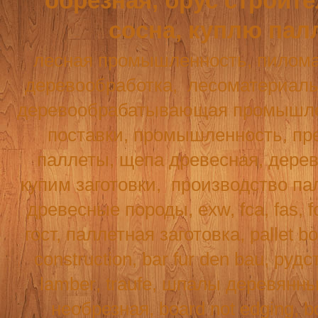
обрезная, брус строит
сосна, куплю пал
лесная промышленность, пилома
деревообработка,
лесоматериалы
деревообрабатывающая промышле
поставки, промышленность, пре
паллеты, щепа древесная, дерев
купим заготовки,
производство па
древесные породы, exw, fca, fas,
f
гост, паллетная заготовка, pallet b
construction
,
bar
fur
den
bau
, рудс
lamber
,
traufe
, шпалы деревянн
необрезная,
board
not
edging
,
b