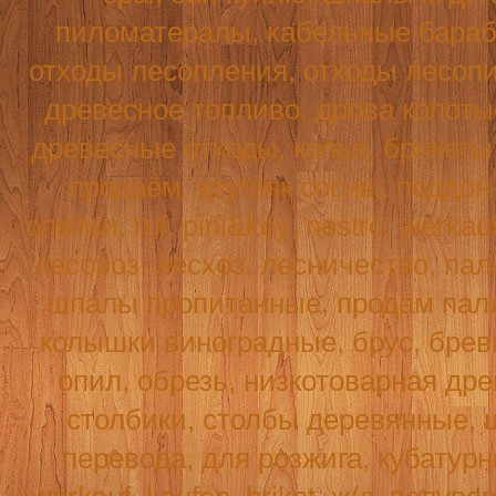
пиломатералы, кабельные бараба
отходы лесопления, отходы лесопи
древесное топливо, дрова колотые
древесные отходы, колья, брикеты 
продаём, кругляк сосны, поддо
опилки,
ruf
,
pini
&
key
,
nestro
,
werkau
лесовоз, лесхоз, лесничество, пал
шпалы пропитанные, продам палл
колышки виноградные, брус, бревн
опил, обрезь, низкотоварная древ
столбики, столбы деревянные, 
перевода, для розжига, кубатур