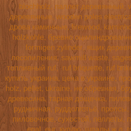
blochholz
, паллет деревянный,
деревянные,
wooden
poles
electric
дрова каминные,
firewood
,
kaminho
holzkohle
, бревно оцилиндрованн
formigen
zylinder
, ящик дерев
лесопиления,
sawmill
waste
,
sage
топливный
ruf
,
ruf
briquette
, ruf br
купить украина, цена в украине, пр
holz
,
pellet
,
ukraine
, не обрезная, б
древесина, тарная дощечка, пилово
рудничная, руддолготьё, пропсы,
пиловочное, сухостой, пеллеты, п
epal, eur, куплю, шпалы ж д, г