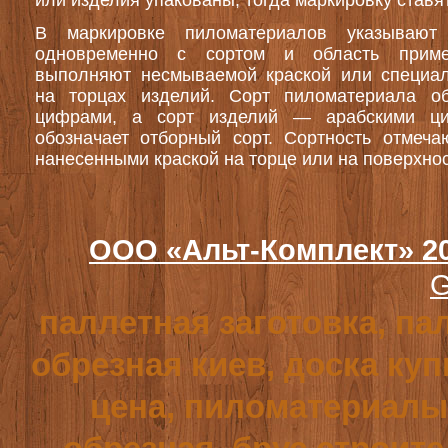
или изделия упакованы, тогда маркировку ставят
В маркировке пиломатериалов указывают
одновременно с сортом и область приме
выполняют несмываемой краской или специа
на торцах изделий. Сорт пиломатериала о
цифрами, а сорт изделий — арабскими ц
обозначает отборный сорт. Сортность отмечаю
нанесенными краской на торце или на поверхнос
ООО «Альт-Комплект» 2
G
паллетная заготовка, па
обрезная киев, доска куп
цена, пиломатериалы,