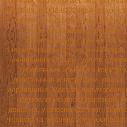
werkauf
,
kaufen
,
briket
, ж/д, полува
9463-88, 26002-83, 24454-80, гост 6
13-24-86, гост 2140-81, гост 2695-8
коры, окоренная, строганая, 
пиломатериалы для настилки п
пиломатериалы для ящичной тары, т
очищенная от коры, услуги строг
деревянные элементы конструк
деревянные конструкции, двери,
деревянные, массив, полумассив, 
изготовление доски обрезной, по
дощечка, укрлесконсалтинг, комите
лісового та мисливського господар