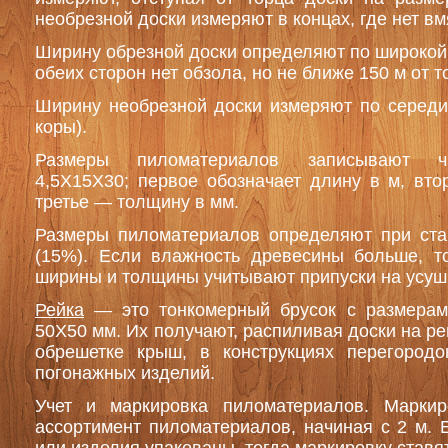
необрезной доски измеряют в концах, где нет вм
Ширину обрезной доски определяют по широкой г
обеих сторон нет обзола, но не ближе 150 м от т
Ширину необрезной доски измеряют по середи
коры).
Размеры пиломатериалов записывают ч
4,5X15X30; первое обозначает длину в м, вт
третье — толщину в мм.
Размеры пиломатериалов определяют при ста
(15%). Если влажность древесины больше, т
ширины и толщины учитывают припуски на усуш
Рейка
— это тонкомерный брусок с размера
50X50 мм. Их получают, распиливая доски на ре
обрешетке крыш, в конструкциях перегородо
погонажных изделий.
Учет и маркировка пиломатериалов. Марки
ассортимент пиломатериалов, начиная с 2 м.