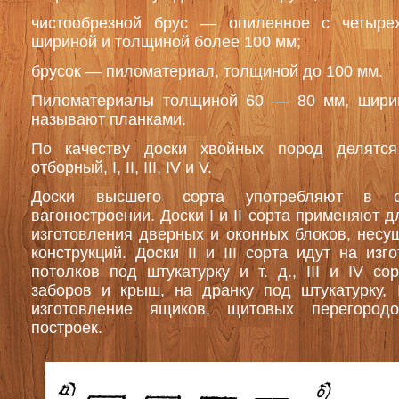
чистообрезной брус — опиленное с четыре
шириной и толщиной более 100 мм;
брусок — пиломатериал, толщиной до 100 мм.
Пиломатериалы толщиной 60 — 80 мм, шир
называют планками.
По качеству доски хвойных пород делятся
отборный, I, II, III, IV и V.
Доски высшего сорта употребляют в с
вагоностроении. Доски I и II сорта применяют д
изготовления дверных и оконных блоков, несу
конструкций. Доски II и III сорта идут на из
потолков под штукатурку и т. д., III и IV с
заборов и крыш, на дранку под штукатурку,
изготовление ящиков, щитовых перегород
построек.