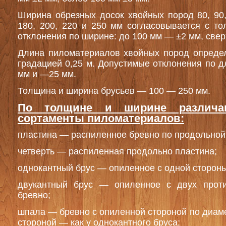
Ширина обрезных досок хвойных пород 80, 90, 
180, 200, 220 и 250 мм согласовывается с т
отклонения по ширине: до 100 мм — ±2 мм, све
Длина пиломатериалов хвойных пород определ
градацией 0,25 м. Допустимые отклонения по д
мм и —25 мм.
Толщина и ширина брусьев — 100 — 250 мм.
По толщине и ширине различа
сортаменты пиломатериалов:
пластина — распиленное бревно по продольной 
четверть — распиленная продольно пластина;
однокантный брус — опиленное с одной стороны
двукантный брус — опиленное с двух прот
бревно;
шпала — бревно с опиленной стороной по диаме
стороной — как у однокантного бруса;