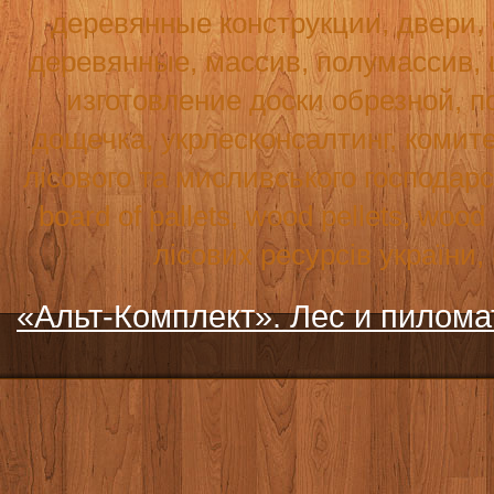
деревянные конструкции, двери,
деревянные, массив, полумассив, 
изготовление доски обрезной, по
дощечка, укрлесконсалтинг, комите
лісового та мисливського господар
board
of
pallets
,
wood
pellets
,
wood
лісових ресурсів україни
«Альт-Комплект». Лес и пилом