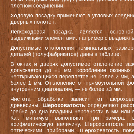
плотном соединении.
Ходовую посадку
применяют в угловых соедин
дверных полотен.
Легкоходовая посадка
является основн
выдвижными элементами, например с выдвижн
Допустимые отклонения номинальных разме
деталей (полуфабрикатов) даны в таблице.
В окнах и дверях допустимое отклонение заз
допускается до ±1 мм. Коробление оконных 
неоткрывающихся переплетов не более 2 мм, 
более 1 мм. Отклонение от прямоугольной фо
внутренним диагоналям, — не более ±3 мм.
Чистота обработки зависит от шерохова
древесины.
Шероховатость
определяют расс
гребня до дна
впадины
неровности в мм или в
Как минимум выполняют три замера, в
арифметическую величину. Шероховатость по
оптическими приборами. Шероховатость пов