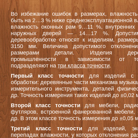
Во избежание ошибок в размерах, влажност
быть на 2…3 % ниже среднеэксплуатационной в
влажность оконных рам 9…11 %, внутренни
наружных дверей — 14…17 %. Допустим
деревообработке относят к изделиям, размер
3150 мм. Величина допустимого отклонени
размерами детали. Изделия дерево
промышленности в зависимости от точ
подразделяют на
три класса точности
.
Первый класс точности
для изделий с 
обработки: деревянные части механизма музыка
измерительного инструмента, деталей физиче
др. Точность измерения таких изделий до ±0,02 
Второй класс точности
для мебели, ради
футляров, встроенной фанерованной мебели, 
др. В этом классе точность измерения до ±0,05 
Третий класс точности
для изделий, эк
перепадах влажности, у которых отклонения ра