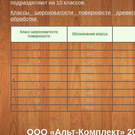
подразделяют на 10 классов.
Классы шероховатости поверхности древ
обработки
Класс шероховатости
Обозначение класса
поверхности
2
τΔ 2
3
τΔ 3
4
τΔ 4
5
τΔ 5
6
τΔ 6
7
τΔ 7
8
τΔ 8
9
τΔ 9
10
τΔ 10
ООО «Альт-Комплект» 2