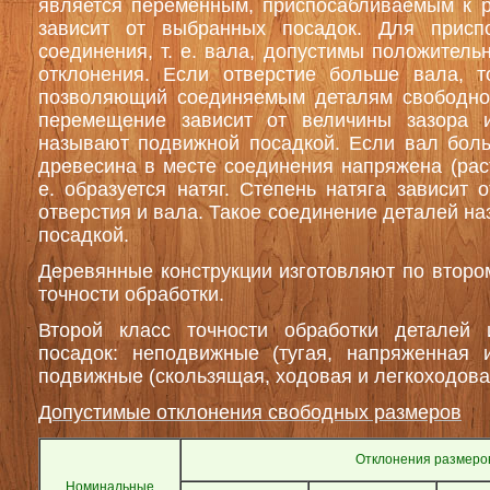
является переменным, приспосабливаемым к р
зависит от выбранных посадок. Для присп
соединения, т. е. вала, допустимы положитель
отклонения. Если отверстие больше вала, то
позволяющий соединяемым деталям свободно
перемещение зависит от величины зазора 
называют подвижной посадкой. Если вал боль
древесина в месте соединения напряжена (раст
е. образуется натяг. Степень натяга зависит 
отверстия и вала. Такое соединение деталей н
посадкой.
Деревянные конструкции изготовляют по втором
точности обработки.
Второй класс точности обработки деталей
посадок: неподвижные (тугая, напряженная и
подвижные (скользящая, ходовая и легкоходова
Допустимые отклонения свободных размеров
Отклонения размеро
Номинальные