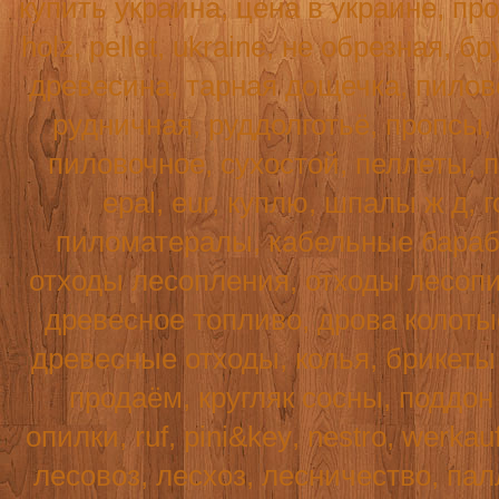
купить украина, цена в украине, пр
holz
,
pellet
,
ukraine
, не обрезная, б
древесина, тарная дощечка, пилово
рудничная, руддолготьё, пропсы,
пиловочное, сухостой, пеллеты, п
epal, eur, куплю, шпалы ж д, г
пиломатералы, кабельные бараба
отходы лесопления, отходы лесопи
древесное топливо, дрова колотые
древесные отходы, колья, брикеты 
продаём, кругляк сосны, поддо
опилки,
ruf
,
pini
&
key
,
nestro
,
werkau
лесовоз, лесхоз, лесничество, пал