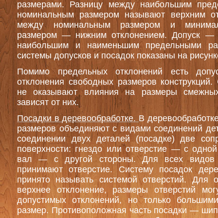
размерами. Разницу между наибольшим пре
номинальным размером называют верхним от
между номинальным размером и минима
размером — нижним отклонением. Допуск — 
наибольшим и наименьшим предельными ра
системы допусков и посадок показаны на рисунк
Помимо предельных отклонений есть допу
отклонения свободных размеров конструкций.
не оказывают влияния на размеры смежных
зависят от них.
Посадки в деревообработке.
В деревообработке
размеров объединяют с видами соединений де
соединении двух деталей (посадке) две соп
поверхности: гнездо или отверстие — с одно
вал — с другой стороны. Для всех видов 
принимают отверстие. Систему посадок дере
принято называть системой отверстий. Для о
верхнее отклонение, размеры отверстий мог
допустимых отклонений, но только большим
размер. Противоположная часть посадки — шип 