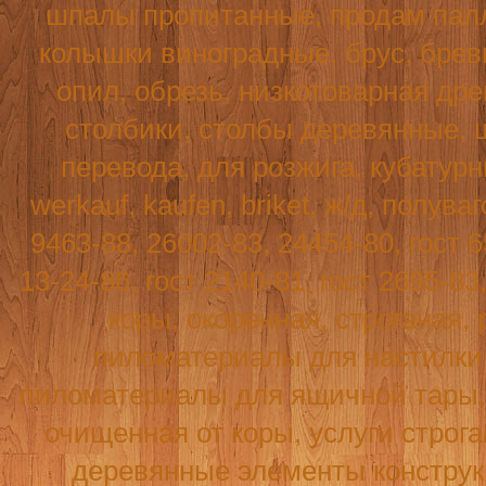
шпалы пропитанные, продам палл
колышки виноградные, брус, бревн
опил, обрезь, низкотоварная древ
столбики, столбы деревянные, 
перевода, для розжига, кубатур
werkauf
,
kaufen
,
briket
, ж/д, полува
9463-88, 26002-83, 24454-80, гост 6
13-24-86, гост 2140-81, гост 2695-8
коры, окоренная, строганая, 
пиломатериалы для настилки п
пиломатериалы для ящичной тары, т
очищенная от коры, услуги строг
деревянные элементы конструк