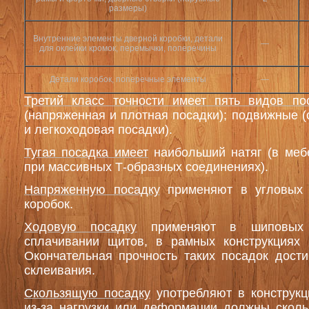
размеры)
Внутренние элементы дверной коробки, детали
—
для оклейки кромок, перемычки, поперечины
Детали коробок, поперечные элементы
—
Третий класс точности имеет пять видов пос
(напряженная и плотная посадки); подвижные (
и легкоходовая посадки).
Тугая посадка имеет
наибольший натяг (в меб
при массивных Т-образных соединениях).
Напряженную посадку
применяют в угловых
коробок.
Ходовую посадку
применяют в шиповых 
сплачивании щитов, в рамных конструкциях
Окончательная прочность таких посадок дости
склеивания.
Скользящую посадку
употребляют в конструкц
из-за нагрузки или деформации должны сколь