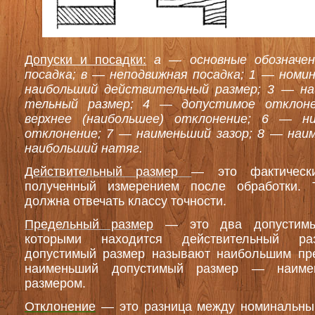
Допуски и посадки
:
а — основные обозначе
посадка; в — неподвижная посадка; 1 — номи
наибольший действительный размер; 3 — н
тельный размер; 4 — допустимое отклон
верхнее (наибольшее) отклонение; 6 — ни
отклонение; 7 — наименьший зазор; 8 — наи
наибольший натяг.
Действительный размер
— это фактическ
полученный измерением после обработки. 
должна отвечать классу точности.
Предельный размер
— это два допустимы
которыми находится действительный ра
допустимый размер называют наибольшим пр
наименьший допустимый размер — наиме
размером.
Отклонение
— это разница между номинальны