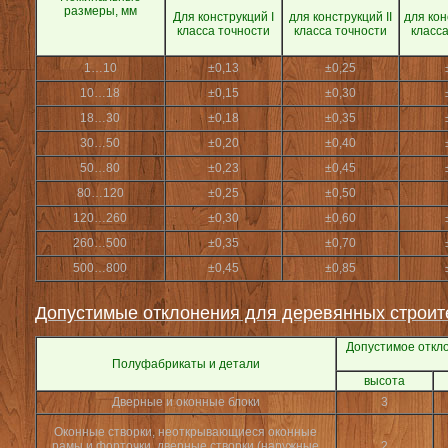
размеры, мм
Для конструкций I
для конструкций II
для кон
класса точности
класса точности
класс
1…10
±0,13
±0,25
10…18
±0,15
±0,30
18…30
±0,18
±0,35
30…50
±0,20
±0,40
50…80
±0,23
±0,45
80…120
±0,25
±0,50
120…260
±0,30
±0,60
260…500
±0,35
±0,70
500…800
±0,45
±0,85
Допустимые отклонения для деревянных строит
Допустимое откл
Полуфабрикаты и детали
высота
Дверные и оконные блоки
3
Оконные створки, неоткрывающиеся оконные
рамы и форточки, дверные створки (наружные
2