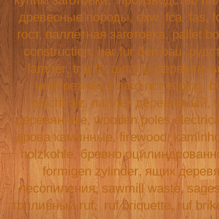
купим заготовки,
производство па
древесные породы, exw, fca, fas,
f
гост, паллетная заготовка, pallet b
construction
,
bar
fur
den
bau
, рудс
lamber
,
traufe
, шпалы деревянн
необрезная,
board
not
edging
,
b
blochholz
, паллет деревянный,
деревянные,
wooden
poles
electric
дрова каминные,
firewood
,
kaminho
holzkohle
, бревно оцилиндрованн
formigen
zylinder
, ящик дерев
лесопиления,
sawmill
waste
,
sage
топливный
ruf
,
ruf
briquette
, ruf br